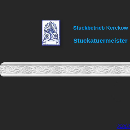
Zum
Inhalt
springen
Stuckbetrieb Kerckow
Stuckatuermeister
2026
2