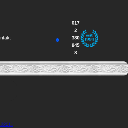
017
2
ntakt
380
945
8
12
2011