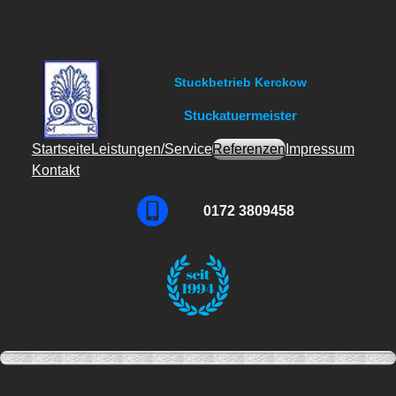
Zum
Inhalt
springen
Stuckbetrieb Kerckow
Stuckatuermeister
Startseite
Leistungen/Service
Referenzen
Impressum
Kontakt
0172 3809458